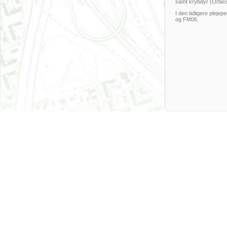
samt krybdyr (Orbi
I den tidligere pleje
og FM06.