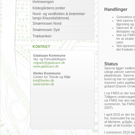
Holmeengen
Kildegårdens jorder
Handlinger
Nord- og vestfolden & bræmmer
Genvækst af
langs Klausdalsbrovej
Ved søerne 
Smørmosen Nord
tilgroning o
Søernes til-
Smørmosen Syd
tilstoppes o
Ved sø FM04 
Træbanken
for at skabe
søer.
Ved oprensni
KONTAKT
det fredede 
Gladsaxe Kommune
Vej- og Parkafdelingen
vejpark@gladsaxe.dk
Status
www.gladsaxe.dk
Søerne ligger mellem
udsigt udover søerne
Herlev Kommune
plejeindsats. Søerne 
Center for Teknik og Miljø
bund og har en optima
ket@herlev.dk
mosens seks paddearte
www.herlev.dk
gråand (Dansk Ornit
I sø FM03 er der fun
Tidligere undersøgel
sø FM01 har den næri
sommeren. Sø FM02 er
2007).
I april 2015 er der f
frø, butsnudet frø o
af blishøne, grågås,
nogle af de krybdyr 
I sommeren 2015 blev