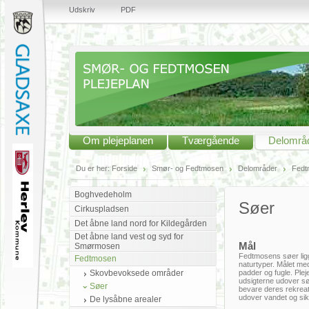
Udskriv
PDF
Om plejeplanen
Tværgående
Delområ
Du er her:
Forside
Smør- og Fedtmosen
Delområder
Fedt
Boghvedeholm
Søer
Cirkuspladsen
Det åbne land nord for Kildegården
Det åbne land vest og syd for
Mål
Smørmosen
Fedtmosens søer ligg
Fedtmosen
naturtyper. Målet med
Skovbevoksede områder
padder og fugle. Plej
udsigterne udover søe
Søer
bevare deres rekreat
udover vandet og si
De lysåbne arealer