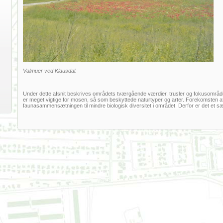
Valmuer ved Klausdal.
Under dette afsnit beskrives områdets tværgående værdier, trusler og fokusområde
er meget vigtige for mosen, så som beskyttede naturtyper og arter. Forekomsten
af
faunasammensætningen til mindre biologisk diversitet i området. Derfor er det et sæ