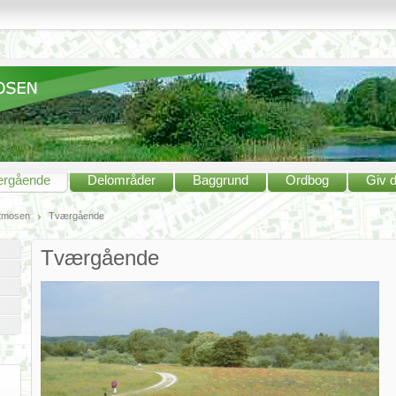
rgående
Delområder
Baggrund
Ordbog
Giv d
tmosen
Tværgående
Tværgående