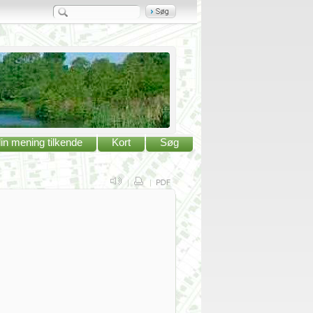
in mening tilkende
Kort
Søg
|
|