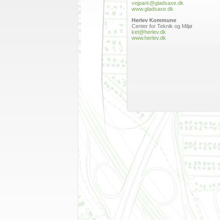
vejpark@gladsaxe.dk
www.gladsaxe.dk
Herlev Kommune
Center for Teknik og Miljø
ket@herlev.dk
www.herlev.dk