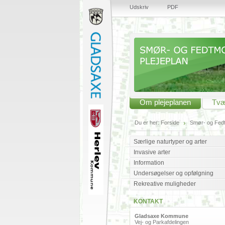
Udskriv
PDF
Om plejeplanen
Tvæ
Du er her:
Forside
Smør- og Fed
Særlige naturtyper og arter
Invasive arter
Information
Undersøgelser og opfølgning
Rekreative muligheder
KONTAKT
Gladsaxe Kommune
Vej- og Parkafdelingen