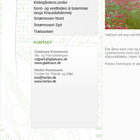
Kildegårdens jorder
Nord- og vestfolden & bræmmer
langs Klausdalsbrovej
Smørmosen Nord
Smørmosen Syd
Træbanken
Valmuer på eng ved Kl
KONTAKT
Det åbne land vest og
Gladsaxe Kommune
nyttehaverne mod syd 
Vej- og Parkafdelingen
Klausdalfolden
, træer,
vejpark@gladsaxe.dk
www.gladsaxe.dk
Herlev Kommune er pl
Herlev Kommune
Center for Teknik og Miljø
ket@herlev.dk
www.herlev.dk