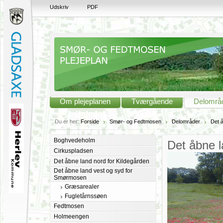
Udskriv
PDF
Om plejeplanen
Tværgående
Delområ
Du er her:
Forside
Smør- og Fedtmosen
Delområder
Det 
Boghvedeholm
Det åbne 
Cirkuspladsen
Det åbne land nord for Kildegården
Det åbne land vest og syd for
Smørmosen
Græsarealer
Fugletårnssøen
Fedtmosen
Holmeengen