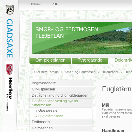
Udskriv
PDF
Om plejeplanen
Tværgående
Delområ
Du er her:
Forside
Smør- og Fedtmosen
Delområder
Det 
Boghvedeholm
Fugletår
Cirkuspladsen
Det åbne land nord for Kildegården
Det åbne land vest og syd for
Mål
Smørmosen
Fugletårnssøens
god
Græsarealer
klart vand samt mos
Fugletårnssøen
skal bevares.
Fedtmosen
Holmeengen
Handlinger