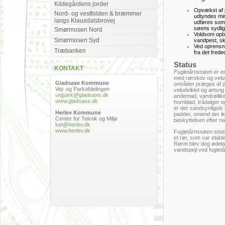
Kildegårdens jorder
Opvækst af p
Nord- og vestfolden & bræmmer
udtyndes min
langs Klausdalsbrovej
udføres som
søens sydlig
Smørmosen Nord
Voldsom opblo
Smørmosen Syd
vandpest, sk
Ved oprensni
Træbanken
fra det fred
Status
KONTAKT
Fugletårnssøen
er en
med rørskov og velu
Gladsaxe Kommune
områder præges af pi
Vej- og Parkafdelingen
veludviklet og artsri
vejpark@gladsaxe.dk
andemad, vandrøllik
www.gladsaxe.dk
hornblad, trådalger 
er der sandsynligvis 
Herlev Kommune
padder, omend der ik
Center for Teknik og Miljø
beskyttelsen efter n
ket@herlev.dk
www.herlev.dk
Fugletårnssøen stod 
et rør, som var etabl
Røret blev dog ødelag
vandspejl ved fugletå