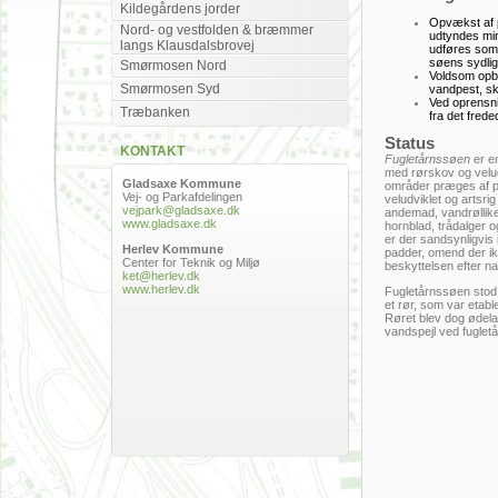
Kildegårdens jorder
Opvækst af p
Nord- og vestfolden & bræmmer
udtyndes min
langs Klausdalsbrovej
udføres som
søens sydlig
Smørmosen Nord
Voldsom opblo
Smørmosen Syd
vandpest, sk
Ved oprensni
Træbanken
fra det fred
Status
KONTAKT
Fugletårnssøen
er en
med rørskov og velu
Gladsaxe Kommune
områder præges af pi
Vej- og Parkafdelingen
veludviklet og artsri
vejpark@gladsaxe.dk
andemad, vandrøllik
www.gladsaxe.dk
hornblad, trådalger 
er der sandsynligvis 
Herlev Kommune
padder, omend der ik
Center for Teknik og Miljø
beskyttelsen efter n
ket@herlev.dk
www.herlev.dk
Fugletårnssøen stod 
et rør, som var etabl
Røret blev dog ødelag
vandspejl ved fugletå