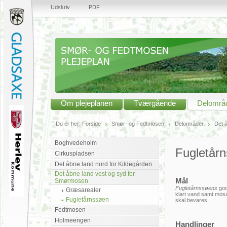
Udskriv
PDF
Om plejeplanen
Tværgående
Delområ
Du er her:
Forside
Smør- og Fedtmosen
Delområder
Det 
Boghvedeholm
Fugletår
Cirkuspladsen
Det åbne land nord for Kildegården
Det åbne land vest og syd for
Mål
Smørmosen
Fugletårnssøens
god
Græsarealer
klart vand samt mos
Fugletårnssøen
skal bevares.
Fedtmosen
Holmeengen
Handlinger