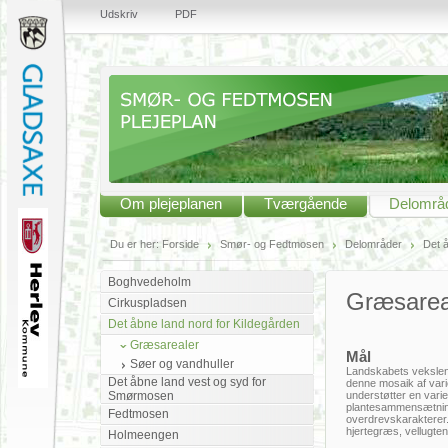
Udskriv
PDF
Om plejeplanen
Tværgående
Delområ
Du er her:
Forside
Smør- og Fedtmosen
Delområder
Det å
Boghvedeholm
Græsarea
Cirkuspladsen
Det åbne land nord for Kildegården
Græsarealer
Mål
Søer og vandhuller
Landskabets vekslen
Det åbne land vest og syd for
denne mosaik af vari
Smørmosen
understøtter en varie
plantesammensætning
Fedtmosen
overdrevskarakterer
hjertegræs, vellugte
Holmeengen