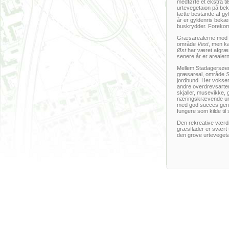
medførte et ekstra 
urtevegetaion på bek
tætte bestande af gyl
år er gyldenris bekæ
buskrydder. Forekoms
Græsarealerne mod 
område
Vest
, men ka
Øst
har været afgræss
senere år er arealern
Mellem Stadagersøe
græsareal, område
S
jordbund. Her vokser
andre overdrevsarter
skjaller, musevikke, 
næringskrævende urt
med god succes genne
fungere som kilde til
Den rekreative værdi 
græsflader er svært t
den grove urtevegeta