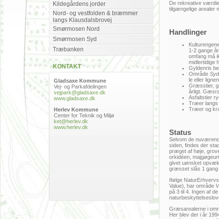
De rekreative værdier
Kildegårdens jorder
tilgængelige arealer 
Nord- og vestfolden & bræmmer
langs Klausdalsbrovej
Smørmosen Nord
Handlinger
Smørmosen Syd
Kulturengen
Træbanken
1-2 gange år
omfang må ik
midlertidige 
KONTAKT
Gyldenris b
Område
Syd
le eller lign
Gladsaxe Kommune
Græsstier, 
Vej- og Parkafdelingen
årligt. Gæsra
vejpark@gladsaxe.dk
Asfaltstier r
www.gladsaxe.dk
Træer langs s
Træer og kr
Herlev Kommune
Center for Teknik og Miljø
ket@herlev.dk
www.herlev.dk
Status
Selvom de nuværende
siden, findes der st
præget af høje, grov
orkidéen, majgøgeurt, 
givet uønsket opvæks
græsset slås 1 gang å
Ifølge NaturErhverv
Value), har område
V
på 3 til 4. Ingen af d
naturbeskyttelseslov
Græsarealerne i om
Her blev der i år 199