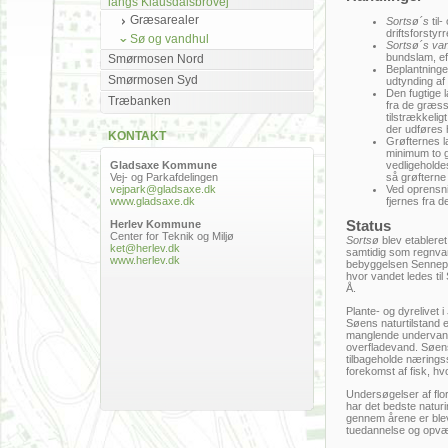
langs Klausdalsbrovej
Græsarealer
Sortsø´s
til
driftsforstyr
Sø og vandhul
Sortsø´s va
bundslam, ef
Smørmosen Nord
Beplantninge
Smørmosen Syd
udtynding af
Den fugtige l
Træbanken
fra de græss
tilstrækkelig
der udføres
KONTAKT
Grøfternes 
minimum to ga
Gladsaxe Kommune
vedligeholde
Vej- og Parkafdelingen
så grøfterne 
vejpark@gladsaxe.dk
Ved oprensni
www.gladsaxe.dk
fjernes fra 
Herlev Kommune
Status
Center for Teknik og Miljø
Sortsø
blev etableret
ket@herlev.dk
samtidig som regnva
www.herlev.dk
bebyggelsen Sennepsh
hvor vandet ledes til
Å.
Plante- og dyrelivet i
Søens naturtilstand e
manglende undervandsp
overfladevand. Søens
tilbageholde næringss
forekomst af fisk, hv
Undersøgelser af flor
har det bedste natur
gennem årene er blev
tuedannelse og opvæk