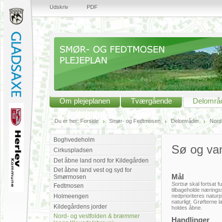
Udskriv
PDF
Om plejeplanen
Tværgående
Delområ
Du er her:
Forside
Smør- og Fedtmosen
Delområder
Nord
Boghvedeholm
Sø og va
Cirkuspladsen
Det åbne land nord for Kildegården
Det åbne land vest og syd for
Mål
Smørmosen
Sortsø
skal fortsat 
Fedtmosen
tilbageholde næringss
Holmeengen
nedprioriteres naturp
naturligt. Grøfterne 
Kildegårdens jorder
holdes åbne.
Nord- og vestfolden & bræmmer
Handlinger