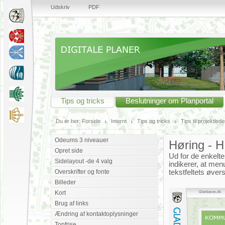
Udskriv
PDF
Tips og tricks
Beslutninger om Planportal
Du er her:
Forside
Internt
Tips og tricks
Tips til projektle
Odeums 3 niveauer
Høring - H
Opret side
Ud for de enkelte
Sidelayout -de 4 valg
indikerer, at men
Overskrifter og fonte
tekstfeltets øvers
Billeder
Kort
Brug af links
Ændring af kontaktoplysninger
Topfrise