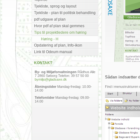
Tjekliste, sprog og layout
Tjekliste - plan til politisk behandling
pdf udgave af plan
Hvor pdf af plan skal gemmes
Tips til projektledere om høring
Høring - H
Opdatering af plan, Info-ikon
Link til Odeum manual
KONTAKT
By- og Miljøforvaltningen
Rådhus Alle
7 2860 Søborg Telefon: 39 57 50 00
Sådan indsætter d
bymiljo@gladsaxe.dk
Åbningstider
Mandag-fredag: 10.00-
Find i menustrukturen de
14.00
Telefontider
Mandag-fredag: 09.00-
14.00