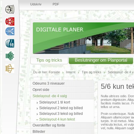
Udskriv
PDF
Tips og tricks
Beslutninger om Planportal
Du er her:
Forside
Internt
Tips og tricks
Sidelayout -de 4 v
Odeums 3 niveauer
5/6 kun te
Opret side
Sidelayout -de 4 valg
Nulla ultrices odio. Do
pretium dignissim. Ali
Sidelayout 1 til kort
facilisis mattis lacus. 
tellus ut urna.
Sidelayout 2 tekst og billed
Sidelayout 3 tekst og billed
Proin scelerisque. Null
Aliquam ullamcorper iac
Sidelayout 4 kun tekst
turpis. In id metus. Ma
vehicula lectus, et v
Overskrifter og fonte
vel, nulla. Aliquam sag
Billeder