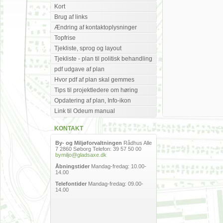
Kort
Brug af links
Ændring af kontaktoplysninger
Topfrise
Tjekliste, sprog og layout
Tjekliste - plan til politisk behandling
pdf udgave af plan
Hvor pdf af plan skal gemmes
Tips til projektledere om høring
Opdatering af plan, Info-ikon
Link til Odeum manual
KONTAKT
By- og Miljøforvaltningen
Rådhus Alle
7 2860 Søborg Telefon: 39 57 50 00
bymiljo@gladsaxe.dk
Åbningstider
Mandag-fredag: 10.00-
14.00
Telefontider
Mandag-fredag: 09.00-
14.00