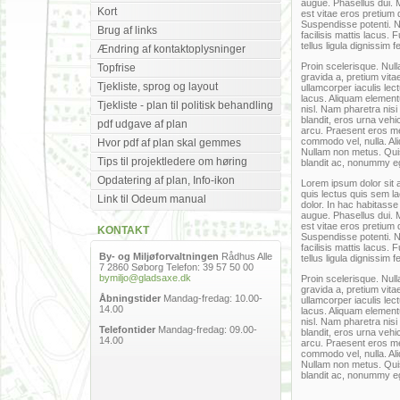
augue. Phasellus dui. M
Kort
est vitae eros pretium 
Suspendisse potenti. 
Brug af links
facilisis mattis lacus. 
tellus ligula dignissim 
Ændring af kontaktoplysninger
Proin scelerisque. Nulla
Topfrise
gravida a, pretium vit
Tjekliste, sprog og layout
ullamcorper iaculis lect
lacus. Aliquam element
Tjekliste - plan til politisk behandling
nisl. Nam pharetra nisi
blandit, eros urna vehi
pdf udgave af plan
arcu. Praesent eros m
commodo vel, nulla. Ali
Hvor pdf af plan skal gemmes
Nullam non metus. Quis
Tips til projektledere om høring
blandit ac, nonummy e
Opdatering af plan, Info-ikon
Lorem ipsum dolor sit a
quis lectus quis sem l
Link til Odeum manual
dolor. In hac habitasse
augue. Phasellus dui. M
est vitae eros pretium 
KONTAKT
Suspendisse potenti. 
facilisis mattis lacus. 
By- og Miljøforvaltningen
Rådhus Alle
tellus ligula dignissim 
7 2860 Søborg Telefon: 39 57 50 00
bymiljo@gladsaxe.dk
Proin scelerisque. Nulla
gravida a, pretium vit
Åbningstider
Mandag-fredag: 10.00-
ullamcorper iaculis lect
14.00
lacus. Aliquam element
nisl. Nam pharetra nisi
Telefontider
Mandag-fredag: 09.00-
blandit, eros urna vehi
14.00
arcu. Praesent eros m
commodo vel, nulla. Ali
Nullam non metus. Quis
blandit ac, nonummy e