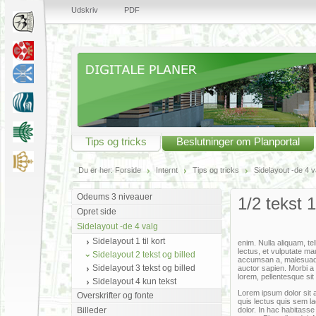
Udskriv
PDF
Tips og tricks
Beslutninger om Planportal
Du er her:
Forside
Internt
Tips og tricks
Sidelayout -de 4 v
Odeums 3 niveauer
1/2 tekst 1
Opret side
Sidelayout -de 4 valg
Sidelayout 1 til kort
enim. Nulla aliquam, te
lectus, et vulputate m
Sidelayout 2 tekst og billed
accumsan a, malesuada 
Sidelayout 3 tekst og billed
auctor sapien. Morbi a
lorem, pellentesque si
Sidelayout 4 kun tekst
Lorem ipsum dolor sit a
Overskrifter og fonte
quis lectus quis sem l
Billeder
dolor. In hac habitasse