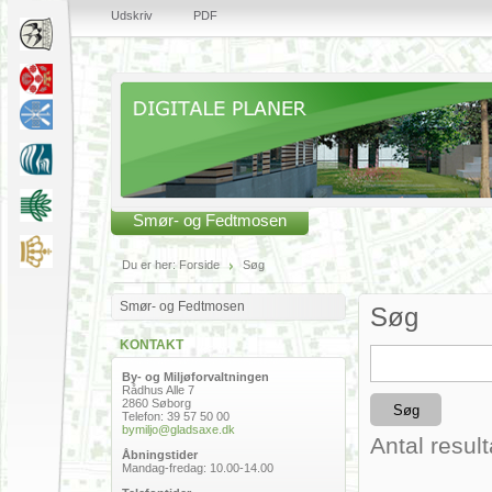
Udskriv
PDF
Smør- og Fedtmosen
Du er her:
Forside
Søg
Smør- og Fedtmosen
Søg
KONTAKT
By- og Miljøforvaltningen
Rådhus Alle 7
2860 Søborg
Telefon: 39 57 50 00
bymiljo@gladsaxe.dk
Antal result
Åbningstider
Mandag-fredag: 10.00-14.00