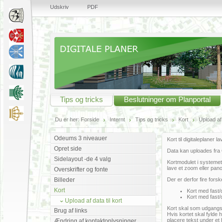
Udskriv
PDF
Tips og tricks
Beslutninger om Planportal
Du er her:
Forside
Internt
Tips og tricks
Kort
Upload af 
Odeums 3 niveauer
Kort til digitaleplaner 
Opret side
Data kan uploades fra
Sidelayout -de 4 valg
Kortmodulet i systemet 
lave et zoom eller pano
Overskrifter og fonte
Billeder
Der er derfor fire fors
Kort
Kort med fast/
Kort med fast/
Upload af data til kort
Kort skal som udgangsp
Brug af links
Hvis kortet skal fylde 
placere tekst under et 
Ændring af kontaktoplysninger